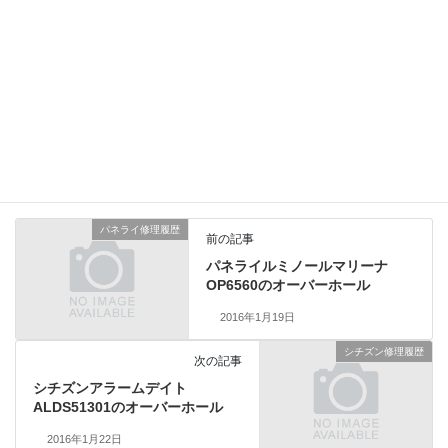
部品交換で全ての機能が回復しました。製造から30年以上
経過していますが、メンテナンス次第ではまだまだお使い
いただけます。総費用51,000円（税別）2年保証品
ロレックス修理履歴
、
業務日記
カテゴリー
パネライ修理履歴
前の記事
パネライルミノールマリーナ
OP6560のオーバーホール
2016年1月19日
シチズン修理履歴
次の記事
シチズンアラームデイト
ALDS51301のオーバーホール
2016年1月22日