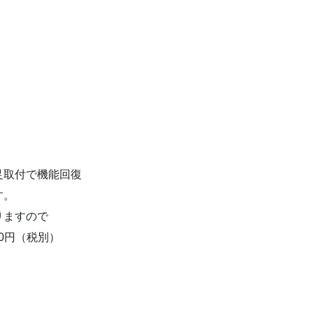
足取付で機能回復
す。
りますので
0円（税別）