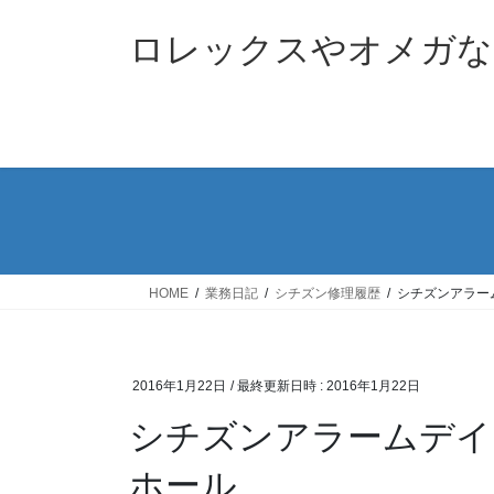
コ
ナ
ン
ビ
ロレックスやオメガな
テ
ゲ
ン
ー
ツ
シ
へ
ョ
ス
ン
キ
に
ッ
移
プ
動
HOME
業務日記
シチズン修理履歴
シチズンアラーム
2016年1月22日
/ 最終更新日時 :
2016年1月22日
シチズンアラームデイト
ホール