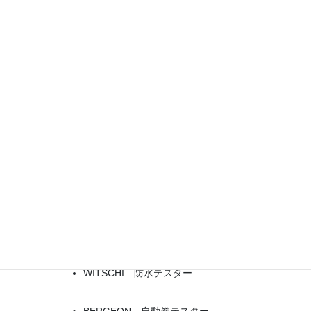
事業内
時計の修理、中古時計の買取販売、革バンド、時計メ
容
ンテナンス関連商品の販売
機械設
備等
VELVO 超音波自動洗浄装置
VELVO 小型超音波洗浄器
WITSCHI 歩度測定器
WITSCHI クオーツテスター
富士電子工業 歩度測定器
WITSCHI 防水テスター
BERGEON 自動巻テスター