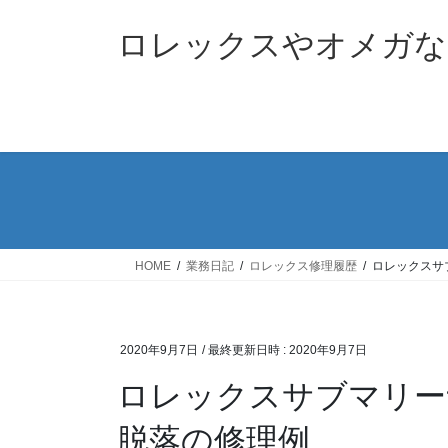
コ
ナ
ン
ビ
ロレックスやオメガな
テ
ゲ
ン
ー
ツ
シ
へ
ョ
ス
ン
キ
に
ッ
移
プ
動
HOME
業務日記
ロレックス修理履歴
ロレックスサブ
2020年9月7日
/ 最終更新日時 :
2020年9月7日
ロレックスサブマリーナデ
脱落の修理例