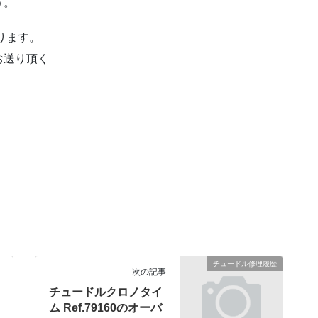
う。
ります。
お送り頂く
チュードル修理履歴
次の記事
チュードルクロノタイ
ム Ref.79160のオーバ