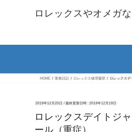
コ
ナ
ン
ビ
ロレックスやオメガな
テ
ゲ
ン
ー
ツ
シ
へ
ョ
ス
ン
キ
に
ッ
移
プ
動
HOME
業務日記
ロレックス修理履歴
ロレックスデイ
2019年12月20日
/ 最終更新日時 :
2019年12月19日
ロレックスデイトジャス
ール（重症）