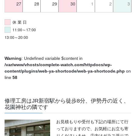
27
28
29
30
1
2
3
休 業 日
11:00～17:00
13:00～20:00
Warning
: Undefined variable $content in
/var/www/vhosts/complete-watch.com/httpdocs/wp-
content/plugins/web-ya-shortcode/web-ya-shortcode.php
on
line
58
修理工房はJR新宿駅から徒歩8分、伊勢丹の近く、
花園神社の隣です
お見積もりや受付も下記の場所にて行
っておりますので、お気軽にお立ち寄
りくださいませ。店内はガラス張りで