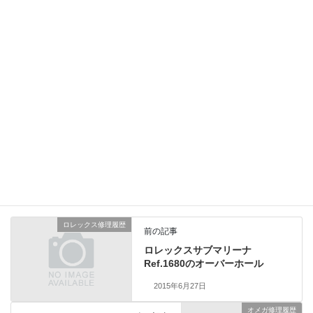
巻真とオシドリ交換、駆動車バネの取付とお客様の持ち込まれた
竜頭を装着して全てオリジナルで復元いたしました。ぶつけた衝
撃などでチューブが変形しておりましたが修正して生活防水検査
もクリアーしました。
東京オリンピックが開催された1964年に製造されたお品物です
が、2020年まで現役でお使い頂けることと思います。総費用
35,000円（税別）
セイコー修理履歴
、
業務日記
カテゴリー
ロレックス修理履歴
前の記事
ロレックスサブマリーナ
Ref.1680のオーバーホール
2015年6月27日
オメガ修理履歴