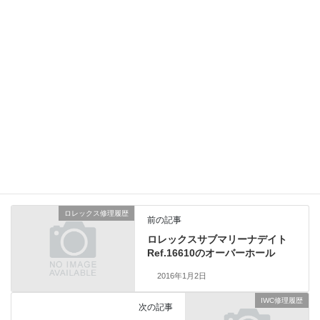
部品は各種パッキン類とオシドリ交換で済みました。
ケースのサビも落ちて生活防水もクリアーしました。
56系の機械は夜間に日付や曜の早送りを行わないように
気をつけていただきたいお品物です。
総費用30,000円（税別）
セイコー修理履歴
、
業務日記
カテゴリー
ロレックス修理履歴
前の記事
ロレックスサブマリーナデイト
Ref.16610のオーバーホール
2016年1月2日
IWC修理履歴
次の記事