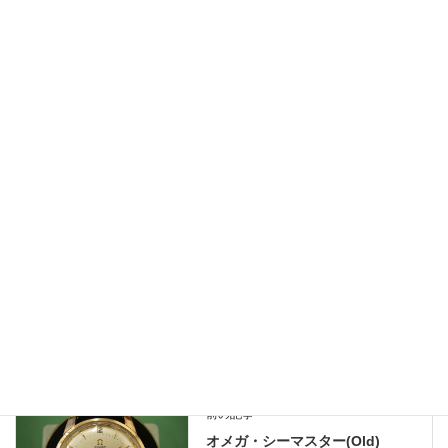
防水検査：5Bar/OK
修理料金：133,100円
保証期間：1年
オーバーホール、各部修理、リペアー、レストア、純正部品で復
元などのご相談やご来店の予約は
LINEでも受付しております。
お問い合わせの際は時計の画像をお送り下さればより詳しくご返
答させて頂きます。
修理のお問い合わせやご相談、概算見積もりは無料ですのでお気
軽にご利用くださいませ。
ロレックス修理履歴
、
業務日記
カテゴリー
オメガ修理履歴
前の記事
オメガ・シーマスター(Old)