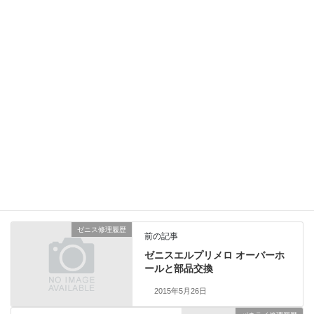
幸いゼンマイ以外の部品は再使用できました。ゼンマイは機械の
一番奥底に位置しているため、交換の際は完全分解が不可欠とな
ります。
ロレックス修理履歴
、
業務日記
カテゴリー
ゼニス修理履歴
前の記事
ゼニスエルプリメロ オーバーホ
ールと部品交換
2015年5月26日