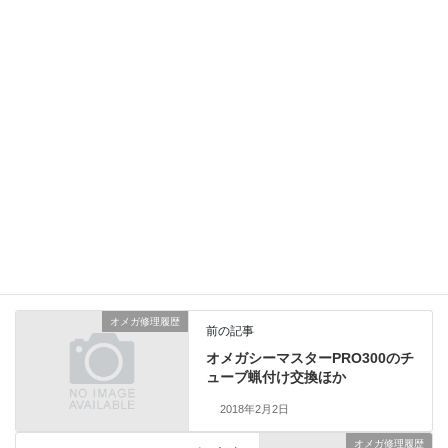
竜頭とチューブとゼンマイ、各パッキンを交換して
5気圧防水をクリアーしました。
前回のオーバーホールから少し間があきましたが
大きなダメージが無くて何よりです。
今後も定期的なメンテナンスを怠らなければまだ
まだお使い頂けると思います。
総費用73,000円（税別） 1年保証品
ロレックス修理履歴
、
業務日記
カテゴリー
オメガ修理履歴
前の記事
オメガシーマスターPRO300のチ
ューブ蝋付け交換ほか
2018年2月2日
オメガ修理履歴