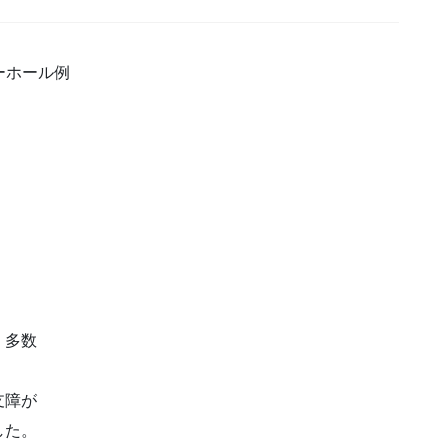
バーホール例
、多数
支障が
した。