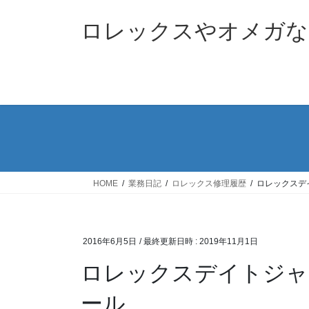
コ
ナ
ン
ビ
ロレックスやオメガな
テ
ゲ
ン
ー
ツ
シ
へ
ョ
ス
ン
キ
に
ッ
移
プ
動
HOME
業務日記
ロレックス修理履歴
ロレックスデイ
2016年6月5日
/ 最終更新日時 :
2019年11月1日
ロレックスデイトジャスト
ール