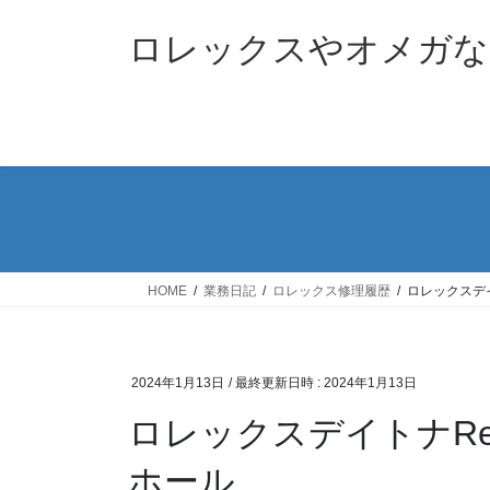
コ
ナ
ン
ビ
ロレックスやオメガな
テ
ゲ
ン
ー
ツ
シ
へ
ョ
ス
ン
キ
に
ッ
移
プ
動
HOME
業務日記
ロレックス修理履歴
ロレックスデイト
2024年1月13日
/ 最終更新日時 :
2024年1月13日
ロレックスデイトナRef.1
ホール