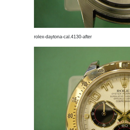
rolex-daytona-cal.4130-after