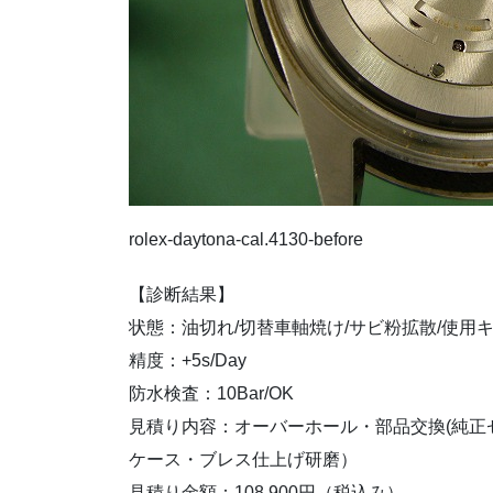
rolex-daytona-cal.4130-before
【診断結果】
状態：油切れ/切替車軸焼け/サビ粉拡散/使用
精度：+5s/Day
防水検査：10Bar/OK
見積り内容：オーバーホール・部品交換(純正ゼ
ケース・ブレス仕上げ研磨）
見積り金額：108,900円（税込み）