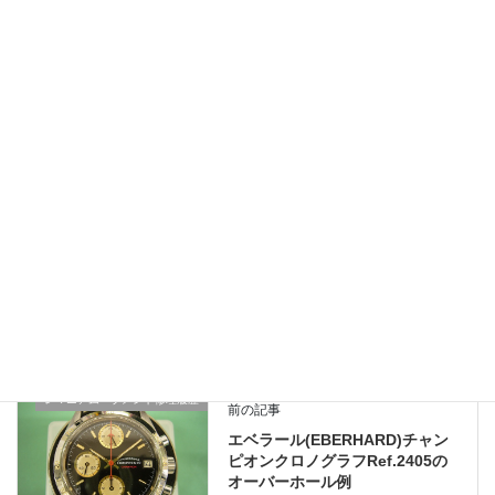
rolex-16200-after
オーバーホール、修理、リペアー、レストアのご相談はLINEでも
受付しております。
その際、時計の画像をお送り下さればより詳しくご返答させて頂
きます。
お問い合わせやご相談、修理のお見積もりは無料ですのでお気軽
にご利用くださいませ。
ロレックス修理履歴
、
業務日記
カテゴリー
レマニアムーブメント修理履歴
前の記事
エベラール(EBERHARD)チャン
ピオンクロノグラフRef.2405の
オーバーホール例