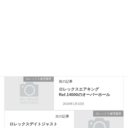
ローター真の交換を見込んでおりましたが、詰め直しで
再使用出来ました。竜頭の減りも少なく風防も状態が良かった
ためチューブを交換して5気圧防水検査をクリアーしました。
内装部品はゼンマイを交換しております。
総費用44,000円（税別）1年保証品
ロレックス修理履歴
、
業務日記
カテゴリー
ロレックス修理履歴
前の記事
ロレックスエアキング
Ref.14000のオーバーホール
2016年1月10日
ロレックス修理履歴
次の記事
ロレックスデイトジャスト