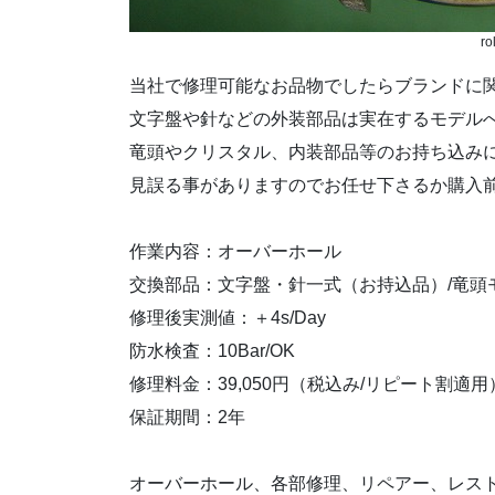
ro
当社で修理可能なお品物でしたらブランドに
文字盤や針などの外装部品は実在するモデル
竜頭やクリスタル、内装部品等のお持ち込み
見誤る事がありますのでお任せ下さるか購入
作業内容：オーバーホール
交換部品：文字盤・針一式（お持込品）/竜頭
修理後実測値：＋4s/Day
防水検査：10Bar/OK
修理料金：39,050円（税込み/リピート割適用
保証期間：2年
オーバーホール、各部修理、リペアー、レス