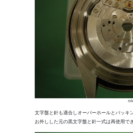
rol
文字盤と針も適合しオーバーホールとパッキ
お外しした元の黒文字盤と針一式は再使用で