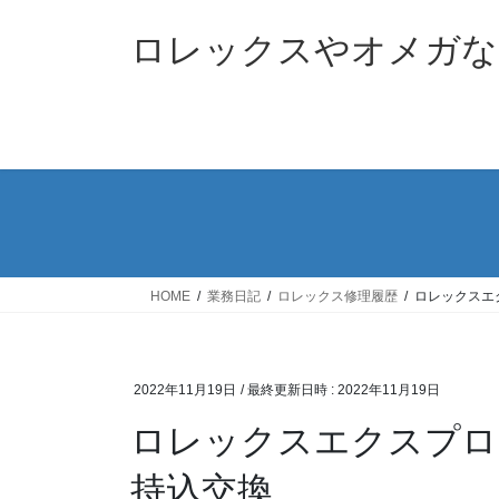
コ
ナ
ン
ビ
ロレックスやオメガな
テ
ゲ
ン
ー
ツ
シ
へ
ョ
ス
ン
キ
に
ッ
移
プ
動
HOME
業務日記
ロレックス修理履歴
ロレックスエク
2022年11月19日
/ 最終更新日時 :
2022年11月19日
ロレックスエクスプローラー
持込交換