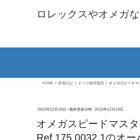
コ
ナ
ン
ビ
ロレックスやオメガな
テ
ゲ
ン
ー
ツ
シ
へ
ョ
ス
ン
キ
に
ッ
移
プ
動
HOME
業務日記
オメガ修理履歴
オメガスピードマスタ
2015年12月19日
/ 最終更新日時 :
2015年12月19日
オメガスピードマスタ
Ref.175.0032.1の