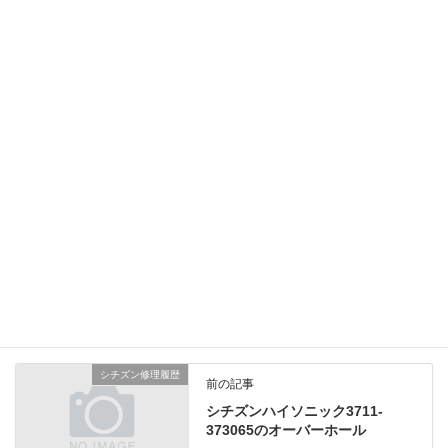
部品の焼き付きが酷く3番車、4番車、切替車は再使用できません
でした。
竜頭はパッキン内蔵型のため竜頭一式交換で防水性も復元しまし
た。
総費用36,000円（税別）
オメガ修理履歴
、
業務日記
カテゴリー
シチズン修理履歴
前の記事
シチズンハイソニック3711-
373065のオーバーホール