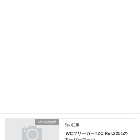
全分解しましたところ、焼き付きの程度は軽く全ての内装部品は
再使用出来ました。
防水も万全ですが10時位置のエスケープバルブが緩むと水入りし
ますので
常に閉まっているか注意が必要です。総費用24,000円（税別）
オメガ修理履歴
、
業務日記
カテゴリー
IWC修理履歴
前の記事
IWCフリーガーTZC Ref.3251の
オーバーホール