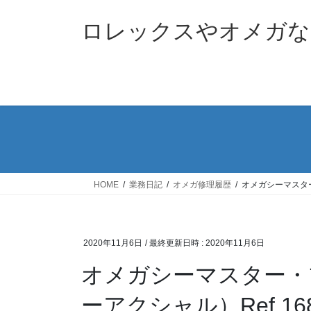
コ
ナ
ン
ビ
ロレックスやオメガな
テ
ゲ
ン
ー
ツ
シ
へ
ョ
ス
ン
キ
に
ッ
移
プ
動
HOME
業務日記
オメガ修理履歴
オメガシーマスター
2020年11月6日
/ 最終更新日時 :
2020年11月6日
オメガシーマスター・
ーアクシャル）Ref.16