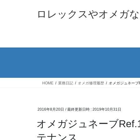
コ
ナ
ン
ビ
ロレックスやオメガな
テ
ゲ
ン
ー
ツ
シ
へ
ョ
ス
ン
キ
に
ッ
移
プ
動
HOME
業務日記
オメガ修理履歴
オメガジュネーブRe
2016年8月20日
/ 最終更新日時 :
2019年10月31日
オメガジュネーブRef.1
テナンス