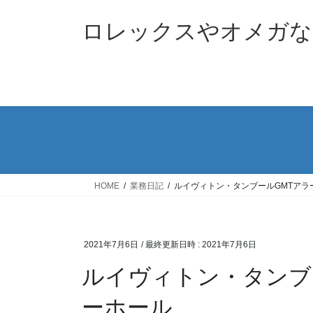
コ
ナ
ン
ビ
ロレックスやオメガな
テ
ゲ
ン
ー
ツ
シ
へ
ョ
ス
ン
キ
に
ッ
移
プ
動
HOME
業務日記
ルイヴィトン・タンブールGMTアラ
2021年7月6日
/ 最終更新日時 :
2021年7月6日
ルイヴィトン・タンブ
ーホール