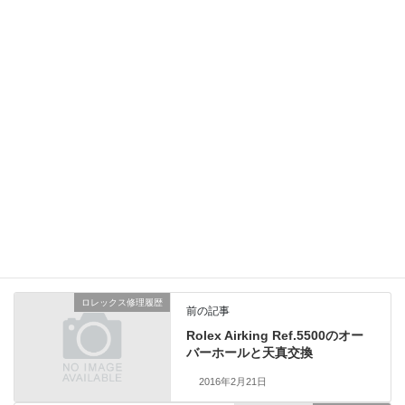
裏蓋の薄い刻印箇所は研磨しませんでしたが、鏡面部分は
輝きを取り戻して小キズもなくなりました。
ケースの仕上げ研磨は機械やガラスを脱着しますので
オーバーホール時のオプションとしてお引き受けして
おります。総費用52,000円（税別）1年保証品
ジャガールクルト修理履歴
、
業務日記
カテゴリー
ロレックス修理履歴
前の記事
Rolex Airking Ref.5500のオー
バーホールと天真交換
2016年2月21日