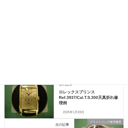
下さいませ。LINEで画像をお送りいただければより詳しくご返答
させて頂きます。
修理のお問い合わせやご相談、概算見積もりは無料ですのでお気
軽にご利用くださいませ。
ジャガールクルト修理履歴
、
文字盤再生（リダン）
、
カテゴリー
業務日記
ロレックス修理履歴
前の記事
ロレックスプリンス
Ref.3937/Cal.T.S.300天真折れ修
理例
2025年1月28日
ブライトリング修理履歴
次の記事