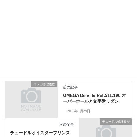
テンプの振り落ちはオーバーホールで回復し、持続時間に
も影響が無かったためゼンマイは再使用いたしました。
部品にダメージが及ぶ前の最適なタイミングでのオーバーホール
でした。総費用35,000円（税別）2年保証品
IWC修理履歴
、
業務日記
カテゴリー
オメガ修理履歴
前の記事
OMEGA De ville Ref.511.190 オ
ーバーホールと文字盤リダン
2016年1月29日
チュードル修理履歴
次の記事
チュードルオイスタープリンス