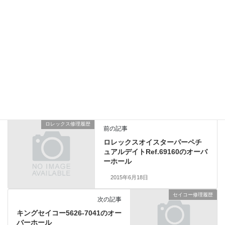
IWCは部品の販売規制があるものの、竜頭とチューブは純正でご
用意できました。ねじ山の磨耗につながるため竜頭の操作は毎回
慎重に行うように心掛けてください。総費用42,500円（税別）
IWC修理履歴
、
業務日記
カテゴリー
ロレックス修理履歴
前の記事
ロレックスオイスターパーペチ
ュアルデイトRef.69160のオーバ
ーホール
2015年6月18日
セイコー修理履歴
次の記事
キングセイコー5626-7041のオー
バーホール