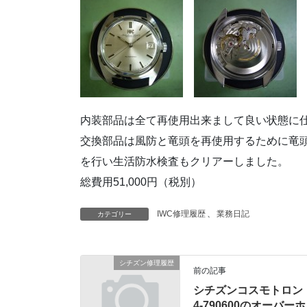
内装部品は全て再使用出来まして良い状態に
交換部品は風防と竜頭を再使用するために竜
を行い生活防水検査もクリアーしました。
総費用51,000円（税別）
IWC修理履歴
、
業務日記
カテゴリー
シチズン修理履歴
前の記事
シチズンコスモトロン
4-790600のオーバーホ