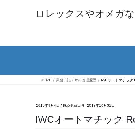
コ
ナ
ン
ビ
ロレックスやオメガな
テ
ゲ
ン
ー
ツ
シ
へ
ョ
ス
ン
キ
に
ッ
移
プ
動
HOME
業務日記
IWC修理履歴
IWCオートマチック 
2015年9月4日
/ 最終更新日時 :
2019年10月31日
IWCオートマチック R