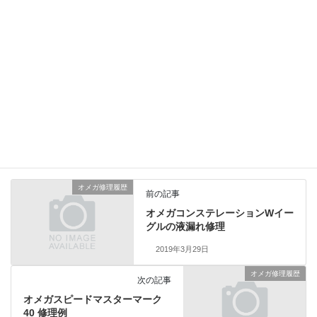
きましては日付が切替った直後から 午前6時までの間はカレンダー
の早送り操作を避けた方が 良いという結果になりました。 症状が
軽度でしたら歯先の修正で改善できますが、 大きく変形や磨耗し
ている場合は一定の日付だけ 空回りしたり、今回のように全く操
作が出来なるなる といった不具合を発症いたします。 次回はメン
ズモデルのデイトジャストに搭載されている Cal.3135で検証いた
します。
ロレックス修理履歴
、
時計修理の現場から
カテゴリー
オメガ修理履歴
前の記事
オメガコンステレーションWイー
グルの液漏れ修理
2019年3月29日
オメガ修理履歴
次の記事
オメガスピードマスターマーク
40 修理例